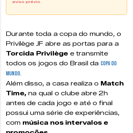
aviso prévio.
Os ingressos podem ser adquiridos
na plataforma
Ingresso Certo |
Compre aqui
Durante toda a copa do mundo, o
*Disponível também no ponto de venda, vide texto
Privilège JF abre as portas para a
Torcida Privilège
e transmite
VALORES
todos os jogos do Brasil da
Copa do
Passaporte
Mundo.
Pista Meia Feminino
– R$ 300
Além disso, a casa realiza o
Match
Pista Meia Masculino
– R$ 300
Time,
na qual o clube abre 2h
Pista Inteira Feminino –
R$ 600
antes de cada jogo e até o final
Pista Inteira Masculino –
R$ 600
possui uma série de experiências,
com
música nos intervalos e
Diária (24, 28 ou 02/12)
promoções.