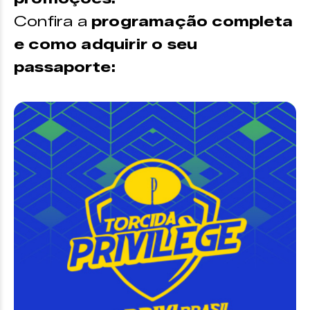
Pista Meia Feminino –
R$ 40
Confira a
programação completa
Pista Meia Masculino
– R$ 60
e como adquirir o seu
Pista Inteira Feminino –
R$ 80
passaporte:
Pista Inteira Masculino –
R$ 120