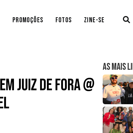
A
PROMOÇÕES
FOTOS
ZINE-SE
AS MAIS L
em Juiz de Fora @
el