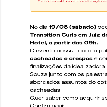
Os valores estão sujeitos a alteração se
Os ingressos podem ser 
plataforma
Sympla |
Compre
No dia
19/08 (sábado)
oco
Transition Curls em Juiz d
VALOR
Hotel, a partir das 09h.
1º lote –
R$160,00
O
evento possui foco no púb
cacheados e crespos
e co
finalizações da idealizadora 
Souza junto com os palestra
abordados assuntos do coti
cacheadas.
Quer saber como adquirir s
Confira aqui: