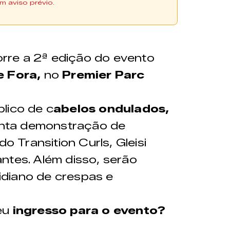
m aviso prévio.
adquiridos diretamente na
 aqui
rre a 2ª edição do evento
e Fora,
no
Premier Parc
lico de c
abelos ondulados,
nta demonstração de
do Transition Curls, Gleisi
ntes. Além disso, serão
diano de crespas e
eu
ingresso para o evento?