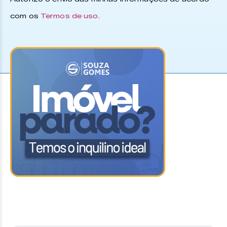
com os
Termos de uso
.