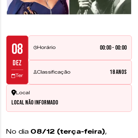
08
00:00 - 00:00
Horário
DEZ
18 anos
Classificação
Ter
Local
Local não informado
No dia
08/12 (terça-feira)
,