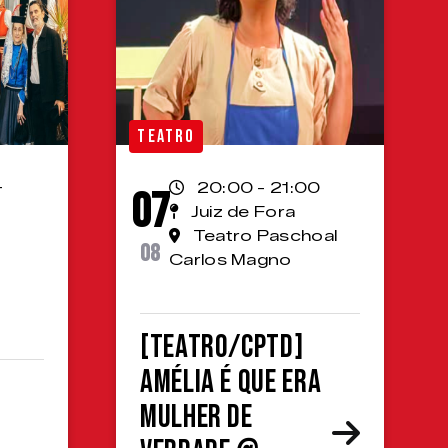
TEATRO
-
20:00 - 21:00
07
Juiz de Fora
Teatro Paschoal
08
Carlos Magno
[TEATRO/CPTD]
Amélia é que era
mulher de