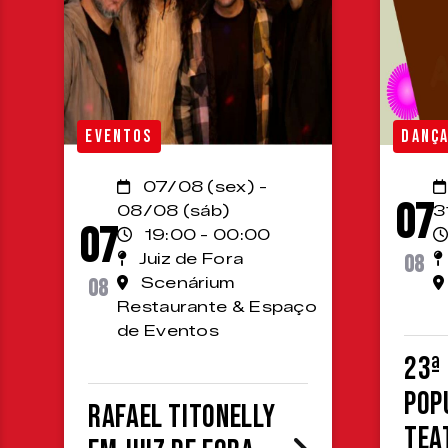
EVENTOS
DANÇ
07/08 (sex) -
07
08/08 (sáb)
3
07
19:00 - 00:00
Juiz de Fora
08
08
Scenárium
Restaurante & Espaço
de Eventos
23ª
Pop
Rafael Titonelly
Tea