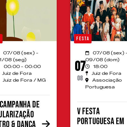
A
FESTA
07/08 (sex) -
07/08 (sex) 
1/08 (seg)
09/08 (dom)
07
00:00 - 00:00
18:00
Juiz de Fora
Juiz de Fora
08
Juiz de Fora / MG
Associação
Portuguesa
 Campanha de
V Festa
ularização
Portuguesa em
tro & Dança