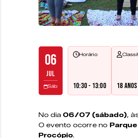
06
Horário
Classi
JUL
10:30 - 13:00
18 anos
Sáb
No dia
06/07 (sábado)
, à
O evento ocorre no
Parque
Procópio
.