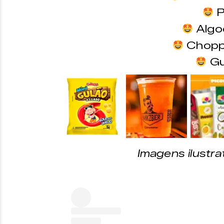
P
Algo
Chopp
Gu
&nbsp;
&nbsp;
&nbsp;
Imagens ilustr