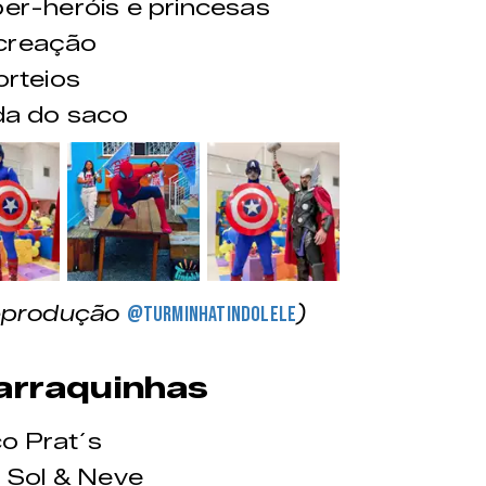
r-heróis e princesas
creação
rteios
da do saco
&nbsp;
&nbsp;
reprodução
)
@turminhatindolele
arraquinhas
o Prat´s
 Sol & Neve