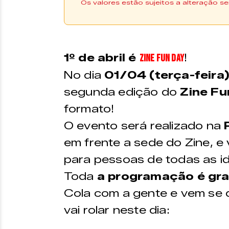
Os valores estão sujeitos a alteração se
Evento gratuito!
1º de abril
é
!
ZINE FUN DAY
No dia
01/04 (terça-feira
segunda edição do
Zine Fu
formato!
O evento será realizado na
em frente a sede do Zine, e 
para pessoas de todas as i
Toda
a programação é gra
Cola com a gente e vem se di
vai rolar neste dia: