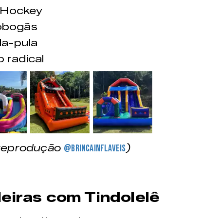
 Hockey
bogãs
la-pula
 radical
&nbsp;
&nbsp;
 (reprodução
)
@brincainflaveis
eiras com Tindolelê