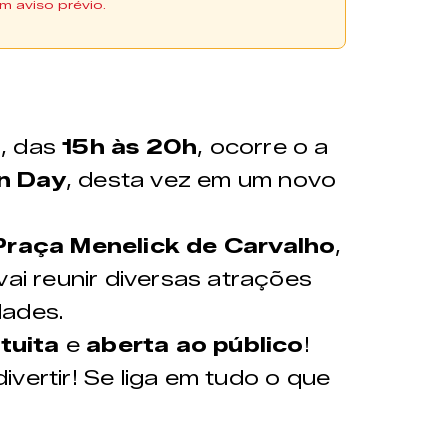
m aviso prévio.
)
, das
15h às 20h
, ocorre o a
n Day
, desta vez em um novo
Praça Menelick de Carvalho
,
vai reunir diversas atrações
dades.
tuita
e
aberta ao público
!
vertir! Se liga em tudo o que