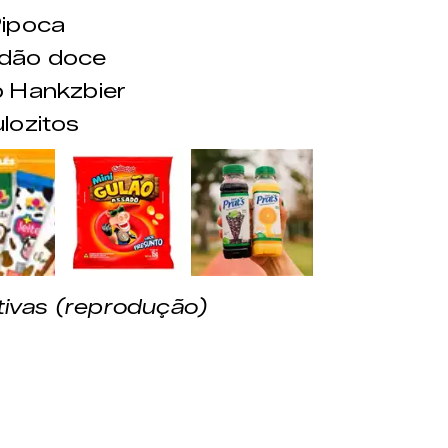
ipoca
dão doce
 Hankzbier
lozitos
&nbsp;
&nbsp;
ativas (reprodução)