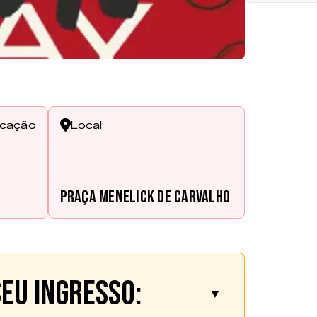
ficação
Local
Praça Menelick de Carvalho
eu ingresso:
▼