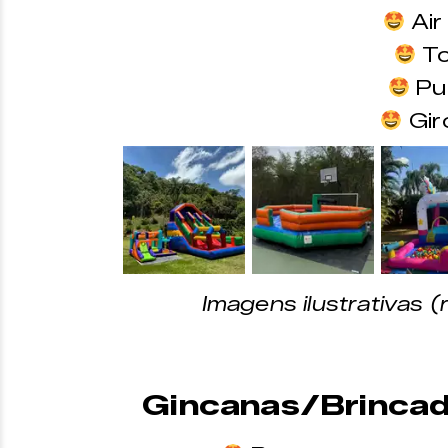
Air
To
Pu
Giro
&nbsp;
&nbsp;
&nbsp;
Imagens ilustrativas
Gincanas/Brincad