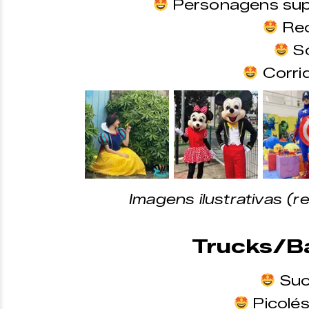
Personagens supe
Re
So
Corri
&nbsp;
&nbsp;
&nbsp;
Imagens ilustrativas (
Trucks/B
Suc
Picolés