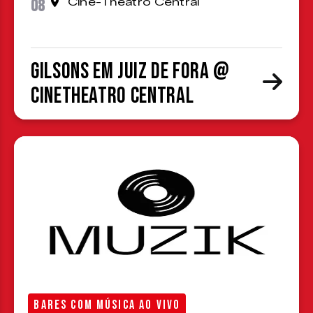
08
Cine-Theatro Central
Gilsons em Juiz de Fora @
CineTheatro Central
BARES COM MÚSICA AO VIVO