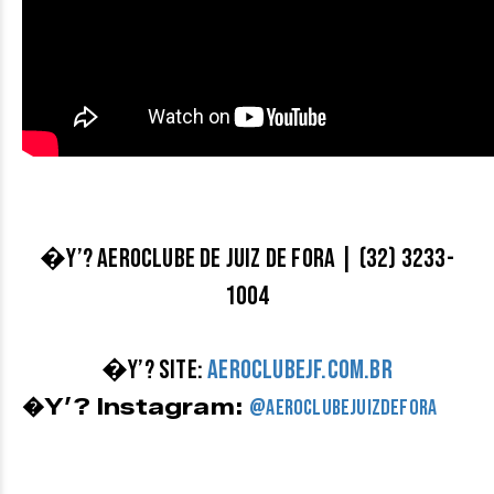
�Y’? Aeroclube de Juiz de Fora | (32) 3233-
1004
�Y’? Site:
aeroclubejf.com.br
�Y’? Instagram:
@aeroclubejuizdefora