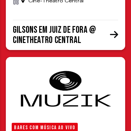
08
Cine-Theatro Central
Gilsons em Juiz de Fora @
CineTheatro Central
BARES COM MÚSICA AO VIVO