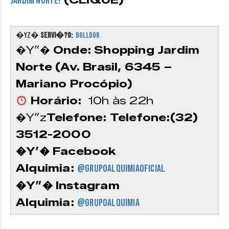
(CLIQUE)
Jardim Norte!
�YZ�
SERVI�?O:
B
olldor
�Y”�
Onde: Shopping Jardim
Norte (
Av. Brasil, 6345 –
Mariano Procópio)
Horário:
10h às 22h
�Y”z
Telefone:
Telefone:(32)
3512-2000
�Y’� Facebook
Alquimia:
@GrupoAlquimiaOficial
�Y”� Instagram
Alquimia:
@
grupoalquimia