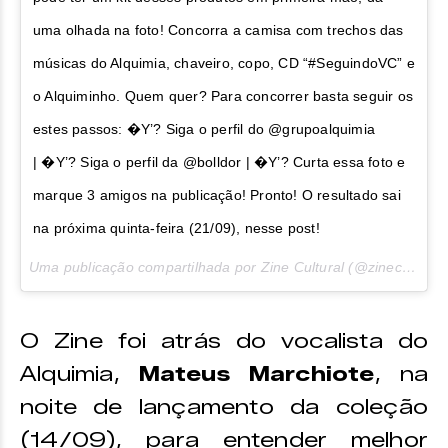
uma olhada na foto! Concorra a camisa com trechos das
músicas do Alquimia, chaveiro, copo, CD “#SeguindoVC” e
o Alquiminho. Quem quer? Para concorrer basta seguir os
estes passos: �Y’? Siga o perfil do @grupoalquimia
| �Y’? Siga o perfil da @bolldor | �Y’? Curta essa foto e
marque 3 amigos na publicação! Pronto! O resultado sai
na próxima quinta-feira (21/09), nesse post!
Uma publicação compartilhada por Zine Cultural (@zinecultural) em
O Zine foi atrás do vocalista do
Alquimia,
Mateus Marchiote
, na
noite de lançamento da coleção
(14/09), para entender melhor