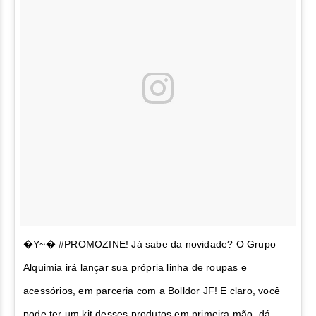
�Y~� #PROMOZINE! Já sabe da novidade? O Grupo
Alquimia irá lançar sua própria linha de roupas e
acessórios, em parceria com a Bolldor JF! E claro, você
pode ter um kit desses produtos em primeira mão, dá