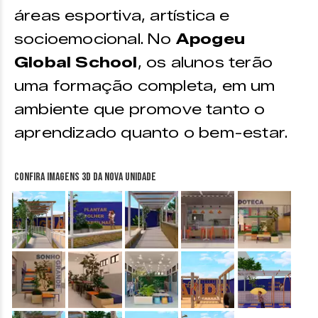
áreas esportiva, artística e
socioemocional. No
Apogeu
Global School
, os alunos terão
uma formação completa, em um
ambiente que promove tanto o
aprendizado quanto o bem-estar.
Confira imagens 3D da nova unidade
&nbsp;
&nbsp;
&nbsp;
&nbsp;
&nbsp;
&nbsp;
&nbsp;
&nbsp;
&nbsp;
&nbsp;