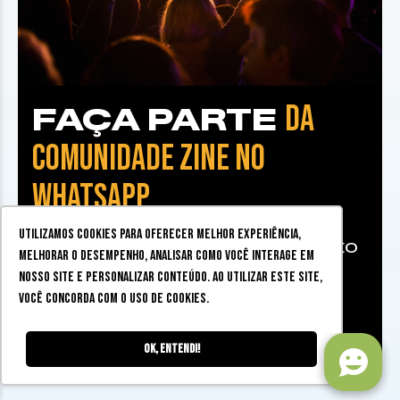
DA
FAÇA PARTE
COMUNIDADE ZINE NO
WHATSAPP
Utilizamos cookies para oferecer melhor experiência,
Dicas, sorteios, eventos e muito
melhorar o desempenho, analisar como você interage em
mais
nosso site e personalizar conteúdo. Ao utilizar este site,
você concorda com o uso de cookies.
Faça parte da comunidade
Ok, entendi!