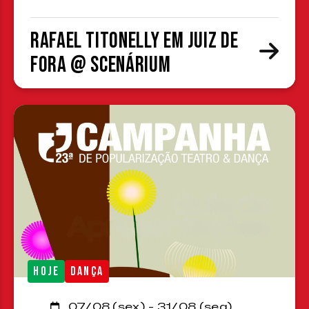
Rafael Titonelly em Juiz de
Fora @ Scenárium
HOJE
DANÇA
07/08 (sex) - 31/08 (seg)