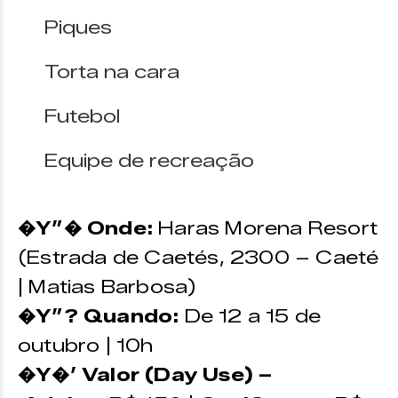
Piques
Torta na cara
Futebol
Equipe de recreação
�Y”� Onde:
Haras Morena Resort
(Estrada de Caetés, 2300 – Caeté
| Matias Barbosa)
�Y”? Quando:
De 12 a 15 de
outubro | 10h
�Y�’ Valor (Day Use) –