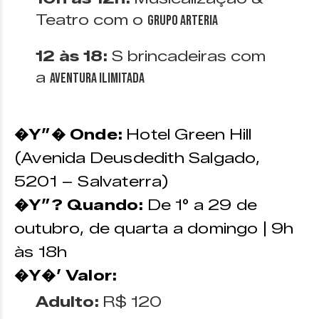
Teatro com o
Grupo
Arteria
12 às 18:
S brincadeiras com
a
Aventura Ilimitada
�Y”� Onde:
Hotel Green Hill
(Avenida Deusdedith Salgado,
5201 – Salvaterra)
�Y”? Quando:
De 1° a 29 de
outubro, de quarta a domingo | 9h
às 18h
�Y�’ Valor:
Adulto:
R$ 120