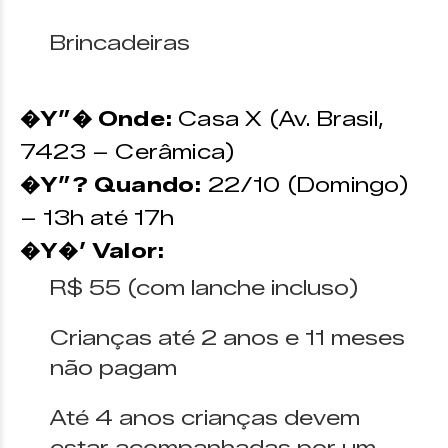
Brincadeiras
�Y”� Onde:
Casa X (Av. Brasil,
7423 – Cerâmica)
�Y”? Quando:
22/10 (Domingo)
– 13h até 17h
�Y�’ Valor:
R$ 55 (com lanche incluso)
Crianças até 2 anos e 11 meses
não pagam
Até 4 anos crianças devem