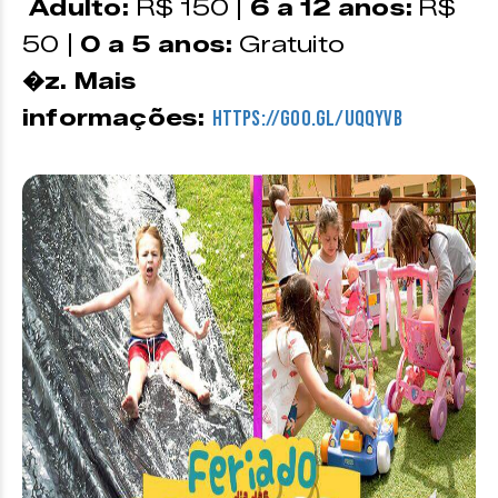
Adulto:
R$ 150 |
6 a 12 anos:
R$
50 |
0 a 5 anos:
Gratuito
�z. Mais
informações:
https://goo.gl/UqQyVb