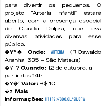
para divertir os pequenos. O
projeto “Arteria Infantil” estará
aberto, com a presença especial
de Claudia Dalpra, que leva
diversas atividades para esse
público.
�Y”� Onde:
(R.Oswaldo
Arteria
Aranha, 535 – São Mateus)
�Y”?
Quando:
12 de outubro, a
partir das 14h
�Y�’
Valor:
R$ 10
�z.
Mais
informações:
https://goo.gl/9BJBFW