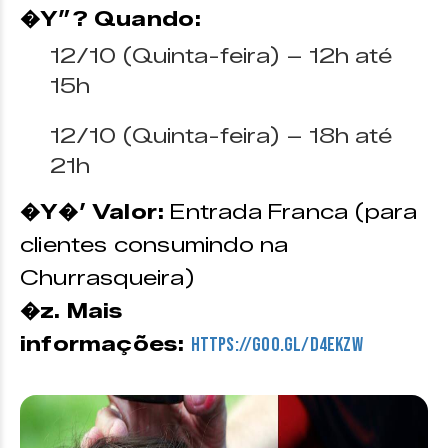
�Y”? Quando:
12/10 (Quinta-feira) – 12h até
15h
12/10 (Quinta-feira) – 18h até
21h
�Y�’ Valor:
Entrada Franca (para
clientes consumindo na
Churrasqueira)
�z. Mais
informações:
https://goo.gl/d4ekzW