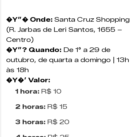
�Y”� Onde:
Santa Cruz Shopping
(R. Jarbas de Leri Santos, 1655 –
Centro)
�Y”? Quando:
De 1° a 29 de
outubro, de quarta a domingo | 13h
às 18h
�Y�’ Valor:
1 hora:
R$ 10
2 horas:
R$ 15
3 horas:
R$ 20