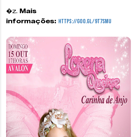
�z.
Mais
informações:
https://goo.gl/9t7Smu