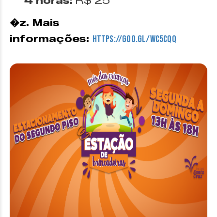
4 horas:
R$ 25
�z. Mais
informações:
https://goo.gl/wC5Cqq