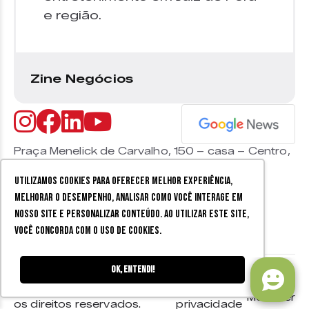
e região.
Zine Negócios
Praça Menelick de Carvalho, 150 – casa – Centro,
Juiz de Fora
CEP 36015-330 |
+55 (32) 9 9800 8403
Utilizamos cookies para oferecer melhor experiência,
melhorar o desempenho, analisar como você interage em
nosso site e personalizar conteúdo. Ao utilizar este site,
você concorda com o uso de cookies.
Ok, entendi!
© 2026 Zine Cultural. Todos
Política de
Mobister
os direitos reservados.
privacidade