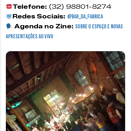
Telefone:
(32) 98801-8274
Redes Sociais:
@bar_da_fabrica
Agenda no Zine:
sobre o espaço e novas
apresentações ao vivo