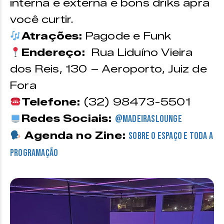
interna e externa e bons driks apra
você curtir.
Atrações:
Pagode e Funk
Endereço:
Rua Liduíno Vieira
dos Reis, 130 – Aeroporto, Juiz de
Fora
Telefone:
(32) 98473-5501
Redes Sociais:
@madeiraslounge
Agenda no Zine:
sobre o espaço e toda a
programação