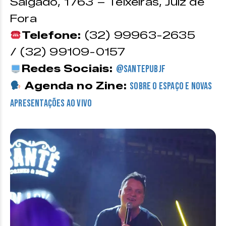
Salgado, 1763 – Teixeiras, Juiz de
Fora
Telefone:
(32) 99963-2635
/ (32) 99109-0157
Redes Sociais:
@santepubjf
Agenda no Zine:
sobre o espaço e novas
apresentações ao vivo