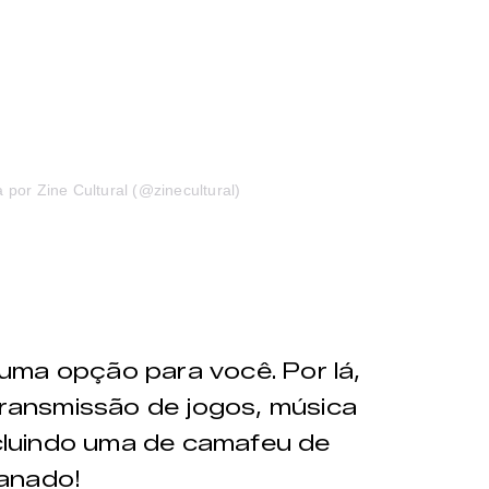
por Zine Cultural (@zinecultural)
uma opção para você. Por lá,
 transmissão de jogos, música
incluindo uma de camafeu de
anado!