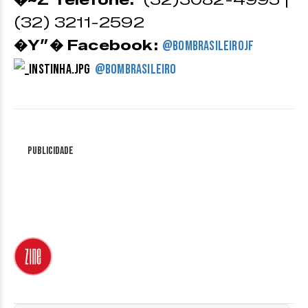
�~Z️ Telefone:
(32)3082-4995 |
(32) 3211-2592
�Y”� Facebook:
@bombrasileirojf
@b
ombrasileiro
Publicidade