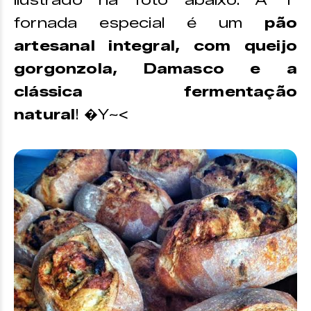
ilustrado na foto abaixo. A 1°
fornada especial é um
pão
artesanal integral, com queijo
gorgonzola, Damasco e a
clássica fermentação
natural
! �Y~<