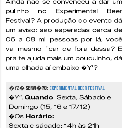
Ainda não se convenceu a dar um
pulinho no Experimental Beer
Festival? A produção do evento dá
um aviso: são esperadas cerca de
06 a 08 mil pessoas por lá, você
vai mesmo ficar de fora dessa? E
pra te ajuda mais um pouquinho, dá
uma olhada aí embaixo �Y’?
�YZ�
SERVI�?O:
Experimental Beer Festival
�Y”.
Quando
: Sexta, Sábado e
Domingo (15, 16 e 17/12)
�Os
Horário:
Sexta e sábado: 14h às 21h