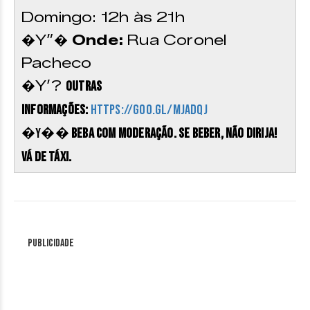
Domingo: 12h às 21h
�Y”�
Onde:
Rua Coronel
Pacheco
�Y’?
Outras
informações:
https://goo.gl/MJAdqJ
�Y��
Beba com moderação. Se beber, não dirija!
Vá de táxi.
Publicidade