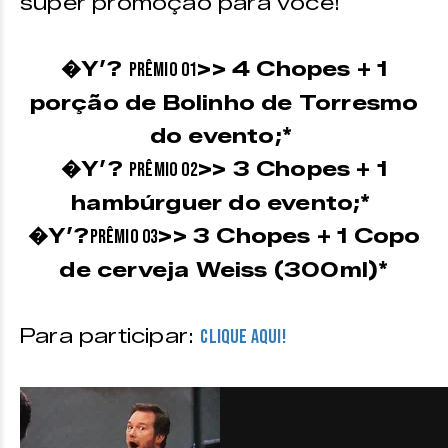
super promoção para você!
�Y’?
>> 4 Chopes + 1
Prêmio 01
porção de Bolinho de Torresmo
do evento;*
�Y’?
>> 3 Chopes + 1
Prêmio 02
hambúrguer do evento;*
�Y’?
>> 3 Chopes + 1 Copo
Prêmio 03
de cerveja Weiss (300ml)*
Para participar:
CLIQUE AQUI!