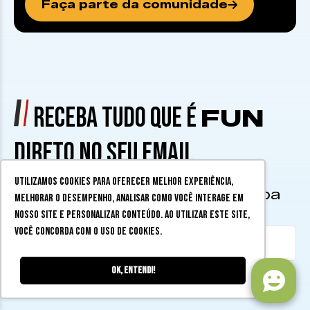
Faça parte da comunidade
RECEBA TUDO QUE É
FUN
DIRETO NO SEU EMAIL
Utilizamos cookies para oferecer melhor experiência,
Assine a nossa Newsletter e saiba
melhorar o desempenho, analisar como você interage em
tudo que tá rolando na cidade!
nosso site e personalizar conteúdo. Ao utilizar este site,
você concorda com o uso de cookies.
Ok, entendi!
Assinar Newsletter