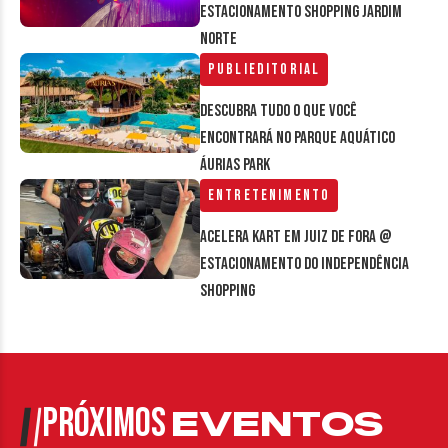
estacionamento Shopping Jardim
Norte
Publieditorial
Descubra tudo o que você
encontrará no parque aquático
Áurias Park
Entretenimento
Acelera Kart em Juiz de Fora @
estacionamento do Independência
Shopping
PRÓXIMOS
EVENTOS