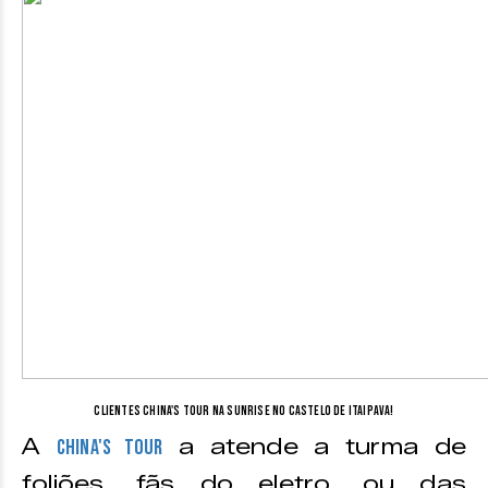
Clientes China's Tour na Sunrise no Castelo de Itaipava!
A
a atende a turma de
China's Tour
foliões, fãs do eletro, ou das