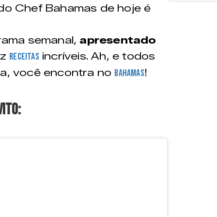
do Chef Bahamas de hoje é
rama semanal,
apresentado
az
incríveis. Ah, e todos
receitas
ta, você encontra no
!
Bahamas
vito: