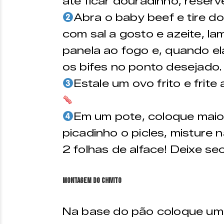
até ficar douradinho, reserv
Abra o baby beef e tire do
com sal a gosto e azeite, l
panela ao fogo e, quando el
os bifes no ponto desejado
Estale um ovo frito e frite
Em um pote, coloque maio
picadinho o picles, misture 
2 folhas de alface! Deixe se
MONTAGEM DO CHIVITO
Na base do pão coloque um