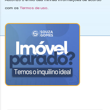
com os
Termos de uso
.