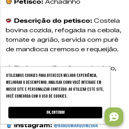
Petisco:
Achadinho
Descrição do petisco:
Costela
bovina cozida, refogada na cebola,
tomate e agrião, servida com purê
de mandioca cremoso e requeijão.
Endereço:
Rua Santo Antônio,
Utilizamos cookies para oferecer melhor experiência,
10 – Centro, Juiz de Fora
melhorar o desempenho, analisar como você interage em
nosso site e personalizar conteúdo. Ao utilizar este site,
Contato:
(32) 99117-1813 |
você concorda com o uso de cookies.
(32) 3215-2990
Ok, entendi!
Instagram:
@bardomarquim2004