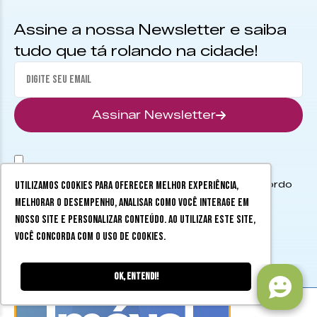
Assine a nossa Newsletter e saiba
tudo que tá rolando na cidade!
Assinar Newsletter
Autorizo o envio das minhas informações de acordo
Utilizamos cookies para oferecer melhor experiência,
melhorar o desempenho, analisar como você interage em
com os
Termos de uso
.
nosso site e personalizar conteúdo. Ao utilizar este site,
você concorda com o uso de cookies.
Ok, entendi!