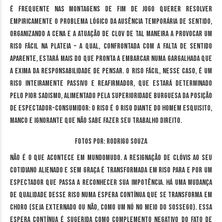
É frequente nas montagens de Fim de Jogo querer resolver
empiricamente o problema lógico da ausência temporária de sentido,
organizando a cena e a atuação de Clov de tal maneira a provocar um
riso fácil na plateia – a qual, confrontada com a falta de sentido
aparente, estará mais do que pronta a embarcar numa gargalhada que
a exima da responsabilidade de pensar. O riso fácil, nesse caso, é um
riso inteiramente passivo e reafirmador, que estará determinado
pelo pior sadismo, alimentado pela superioridade burguesa da posição
de espectador-consumidor: o riso é o riso diante do homem esquisito,
manco e ignorante que não sabe fazer seu trabalho direito.
Fotos por: Rodrigo Souza
Não é o que acontece em MundoMudo. A resignação de Clóvis ao seu
cotidiano alienado e sem graça é transformada em riso para e por um
espectador que passa a reconhecer sua impotência. Há uma mudança
de qualidade desse riso numa espera contínua que se transforma em
choro (seja externado ou não, como um nó no meio do sossego). Essa
espera contínua é sugerida como complemento negativo do fato de