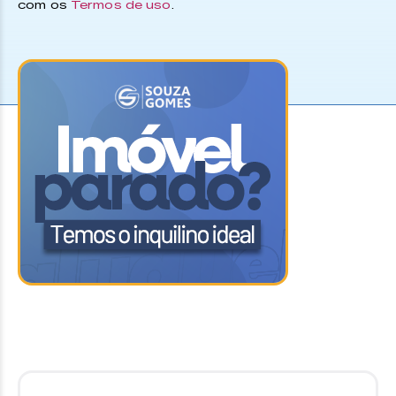
com os
Termos de uso
.