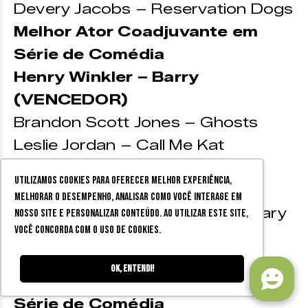
Devery Jacobs – Reservation Dogs
Melhor Ator Coadjuvante em
Série de Comédia
Henry Winkler – Barry
(VENCEDOR)
Brandon Scott Jones – Ghosts
Leslie Jordan – Call Me Kat
James Marsden – Disque Amiga
Utilizamos cookies para oferecer melhor experiência,
Para Matar
melhorar o desempenho, analisar como você interage em
Chris Perfetti – Abbott Elementary
nosso site e personalizar conteúdo. Ao utilizar este site,
você concorda com o uso de cookies.
Tyler James Williams – Abbott
Elementary
Ok, entendi!
Melhor Atriz Coadjuvante em
Série de Comédia