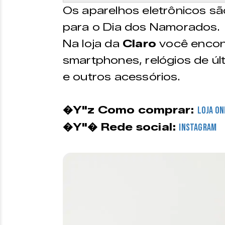
Os aparelhos eletrônicos sã
para o Dia dos Namorados.
Na loja da
Claro
você encon
smartphones, relógios de úl
e outros acessórios.
�Y"z Como comprar:
Loja On
�Y"� Rede social:
Instagram