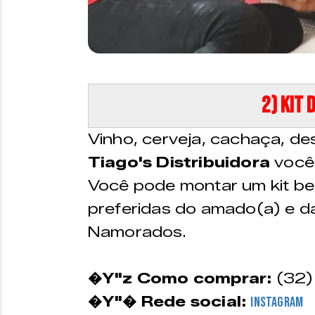
2) Kit 
Vinho, cerveja, cachaça, des
Tiago's Distribuidora
você 
Você pode montar um kit b
preferidas do amado(a) e d
Namorados.
�Y"z Como comprar:
(32)
�Y"� Rede social:
Instagram