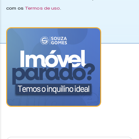
com os
Termos de uso
.