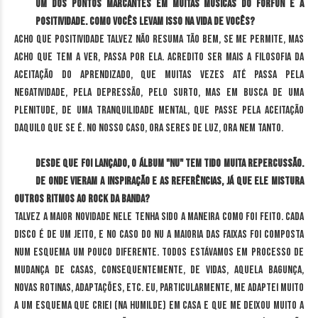
Um dos pontos marcantes em muitas músicas do Forfun é a
positividade. Como vocês levam isso na vida de vocês?
Acho que positividade talvez não resuma tão bem, se me permite, mas
acho que tem a ver, passa por ela. Acredito ser mais a filosofia da
aceitação do aprendizado, que muitas vezes até passa pela
negatividade, pela depressão, pelo surto, mas em busca de uma
plenitude, de uma tranquilidade mental, que passe pela aceitação
daquilo que se é. No nosso caso, ora seres de luz, ora nem tanto.
Desde que foi lançado, o álbum "Nu" tem tido muita repercussão.
De onde vieram a inspiração e as referências, já que ele mistura
outros ritmos ao rock da banda?
Talvez a maior novidade nele tenha sido a maneira como foi feito. Cada
disco é de um jeito, e no caso do Nu a maioria das faixas foi composta
num esquema um pouco diferente. Todos estávamos em processo de
mudança de casas, consequentemente, de vidas, aquela bagunça,
novas rotinas, adaptações, etc. Eu, particularmente, me adaptei muito
a um esquema que criei (na humilde) em casa e que me deixou muito a