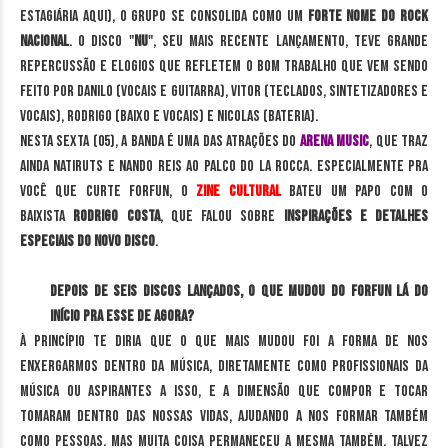
estagiária aqui), o grupo se consolida como um
forte nome do rock
nacional
. O disco "
Nu
", seu mais recente lançamento, teve grande
repercussão e elogios que refletem o bom trabalho que vem sendo
feito por Danilo (vocais e guitarra), Vitor (teclados, sintetizadores e
vocais), Rodrigo (baixo e vocais) e Nicolas (bateria).
Nesta sexta (05), a banda é uma das atrações do
Arena Music
, que traz
ainda Natiruts e Nando Reis ao palco do La Rocca. Especialmente pra
você que curte Forfun, o
Zine Cultural
bateu um papo com o
baixista
Rodrigo Costa
, que falou sobre
inspirações e detalhes
especiais do novo disco
.
Depois de seis discos lançados, o que mudou do Forfun lá do
início pra esse de agora?
À princípio te diria que o que mais mudou foi a forma de nos
enxergarmos dentro da música, diretamente como profissionais da
música ou aspirantes a isso, e a dimensão que compor e tocar
tomaram dentro das nossas vidas, ajudando a nos formar também
como pessoas. Mas muita coisa permaneceu a mesma também. Talvez