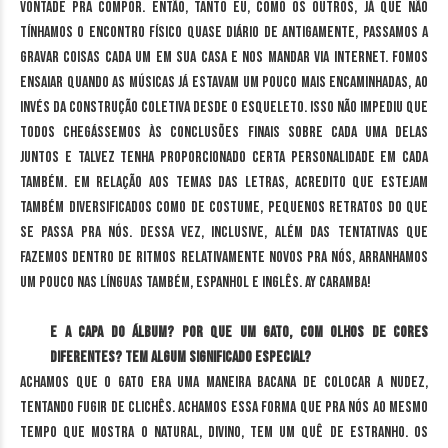
vontade pra compor. Então, tanto eu, como os outros, já que não
tínhamos o encontro físico quase diário de antigamente, passamos a
gravar coisas cada um em sua casa e nos mandar via internet. Fomos
ensaiar quando as músicas já estavam um pouco mais encaminhadas, ao
invés da construção coletiva desde o esqueleto. Isso não impediu que
todos chegássemos às conclusões finais sobre cada uma delas
juntos e talvez tenha proporcionado certa personalidade em cada
também. Em relação aos temas das letras, acredito que estejam
também diversificados como de costume, pequenos retratos do que
se passa pra nós. Dessa vez, inclusive, além das tentativas que
fazemos dentro de ritmos relativamente novos pra nós, arranhamos
um pouco nas línguas também, espanhol e inglês. Ay caramba!
E a capa do álbum? Por que um gato, com olhos de cores
diferentes? Tem algum significado especial?
Achamos que o gato era uma maneira bacana de colocar a nudez,
tentando fugir de clichês. Achamos essa forma que pra nós ao mesmo
tempo que mostra o natural, divino, tem um quê de estranho. Os