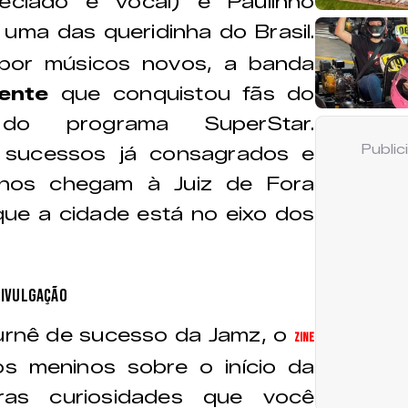
teclado e vocal) e Paulinho
 uma das queridinha do Brasil.
por músicos novos, a banda
ente
que conquistou fãs do
 do programa SuperStar.
Publi
 sucessos já consagrados e
inos chegam à Juiz de Fora
ue a cidade está no eixo dos
Divulgação
rnê de sucesso da Jamz, o
Zine
os meninos sobre o início da
tras curiosidades que você