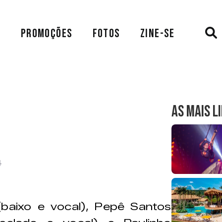
A
PROMOÇÕES
FOTOS
ZINE-SE
AS MAIS L
4
baixo e vocal), Pepê Santos