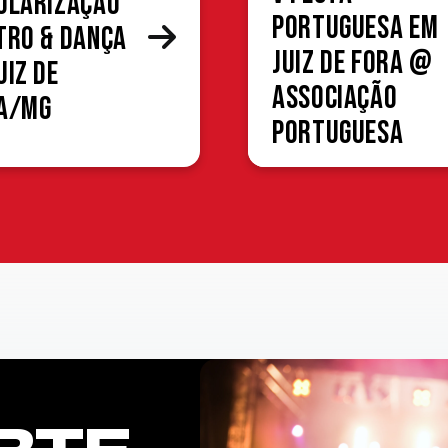
ularização
Portuguesa em
tro & Dança
Juiz de Fora @
uiz de
Associação
a/MG
Portuguesa