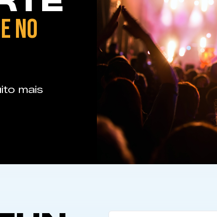
RTE
E NO
ito mais