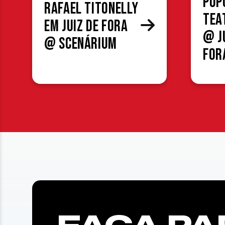
Pop
Rafael Titonelly
Tea
em Juiz de Fora
@ J
@ Scenárium
For