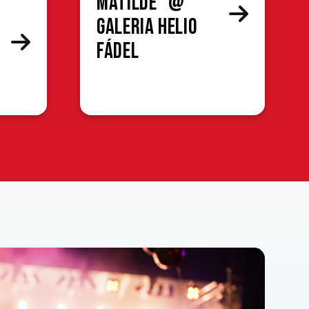
Matilde” @
Galeria Helio
Fádel