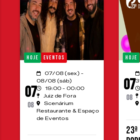
HOJE
EVENTOS
HOJE
07/08 (sex) -
07
08/08 (sáb)
3
07
19:00 - 00:00
Juiz de Fora
08
08
Scenárium
Restaurante & Espaço
de Eventos
23ª