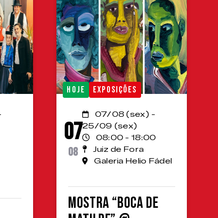
HOJE
EXPOSIÇÕES
-
07/08 (sex) -
07
25/09 (sex)
08:00 - 18:00
08
Juiz de Fora
Galeria Helio Fádel
Mostra “Boca de