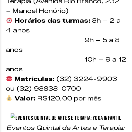
Terapia (Avenida Rio Branco, 232
– Manoel Honório)
Horários das turmas:
8h – 2 a
4 anos
9h – 5 a 8
anos
10h – 9 a 12
anos
Matrículas:
(32) 3224-9903
ou (32) 98838-0700
Valor:
R$120,00 por mês
Eventos Quintal de Artes e Terapia: