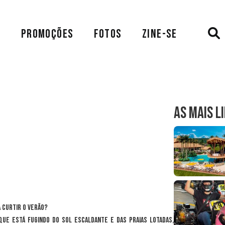
A
PROMOÇÕES
FOTOS
ZINE-SE
AS MAIS L
 curtir o verão?
que está fugindo do sol escaldante e das praias lotadas,