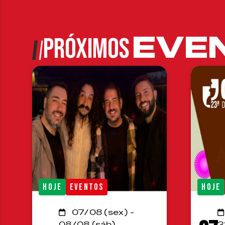
EVE
PRÓXIMOS
HOJE
EVENTOS
HOJE
07/08 (sex) -
08/08 (sáb)
3