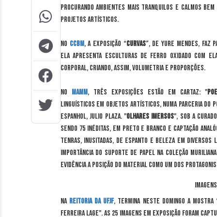
procurando ambientes mais tranquilos e calmos bem a
projetos artísticos.
No
CCBM
, a exposição “
Curvas
”, de Yure Mendes, faz 
Ela apresenta esculturas de ferro oxidado com ela
corporal, criando, assim, volumetria e proporções.
No
Mamm
, três exposições estão em cartaz: "
Poe
linguísticos em objetos artísticos, numa parceria do p
espanhol, Julio Plaza. "
Olhares Imersos
", sob a curad
sendo 75 inéditas, em preto e branco e captação analóg
tenras, inusitadas, de espanto e beleza em diversos 
importância do suporte de papel na coleção murilia
evidência a posição do material como um dos protagonis
Imagens
Na
Reitoria da UFJF
, termina neste domingo a mostra 
Ferreira Lage". As 25 imagens em exposição foram captur