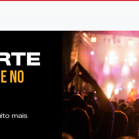
RTE
E NO
ito mais