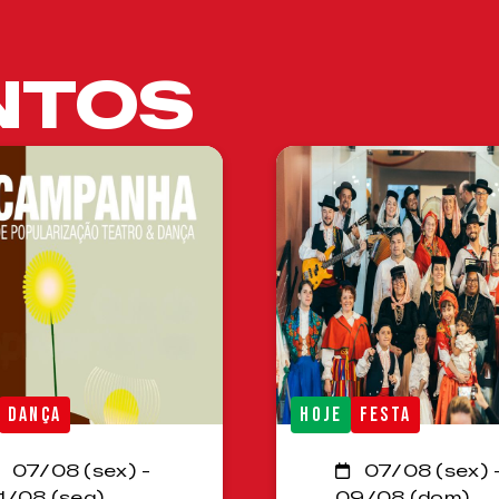
NTOS
DANÇA
HOJE
FESTA
07/08 (sex) -
07/08 (sex) 
1/08 (seg)
09/08 (dom)