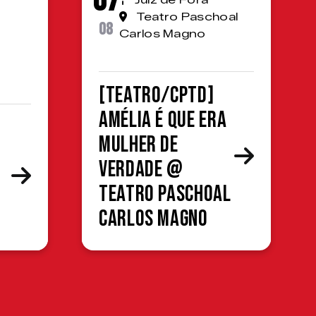
07
Juiz de Fora
Teatro Paschoal
08
Carlos Magno
[TEATRO/CPTD]
Amélia é que era
mulher de
verdade @
Teatro Paschoal
Carlos Magno