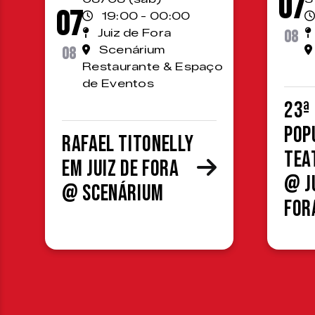
07
07
19:00 - 00:00
Juiz de Fora
08
08
Scenárium
Restaurante & Espaço
de Eventos
23ª
Pop
Rafael Titonelly
Tea
em Juiz de Fora
@ J
@ Scenárium
For