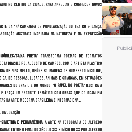
qui no centro da cidade, para apreciar e conhecer novos
parte da 14ª campanha de popularização do teatro & dança.
boração abstrata inspirada na natureza e na expressão
Publi
móbiles/Caixa Preta
" transforma poemas de formatos
oeta brasileiro, Augusto de Campos, com o artista plástico
oria de Nina Mello, reúne 80 imagens de Humberto Nicoline,
ica, de pessoas, lugares, animais e crianças, em situações
lugares do Brasil e do mundo. "
O Papel do Poeta
" ilustra a
na e traça um recorte temático com obras que colocam em
tas da Arte Moderna brasileira e internacional.
: Divulgação
“
Simetria e permanência
: a arte na fotografia de Alfredo
adas entre o final do século XIX e início do XX por Alfredo