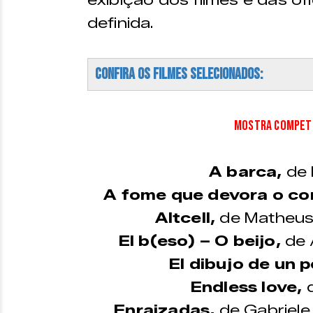
definida.
Confira os filmes selecionados:
MOSTRA COMPETI
A barca,
de 
A fome que devora o co
Altcell,
de Matheus 
El b(eso) – O beijo,
de 
El dibujo de un p
Endless love,
d
Enraizadas,
de Gabriele