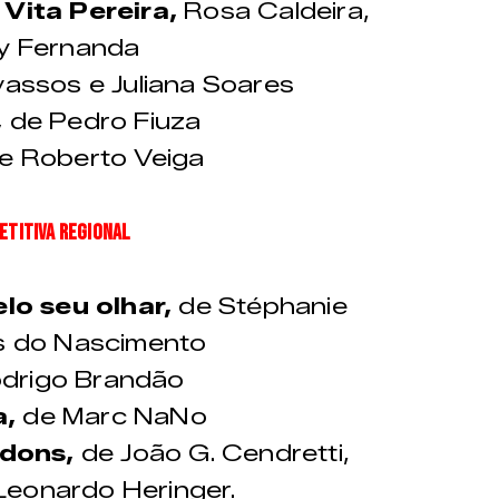
 Vita Pereira,
Rosa Caldeira,
y Fernanda
vassos e Juliana Soares
,
de Pedro Fiuza
e Roberto Veiga
TITIVA REGIONAL
elo seu olhar,
de Stéphanie
s do Nascimento
odrigo Brandão
a,
de Marc NaNo
 dons,
de João G. Cendretti,
Leonardo Heringer.