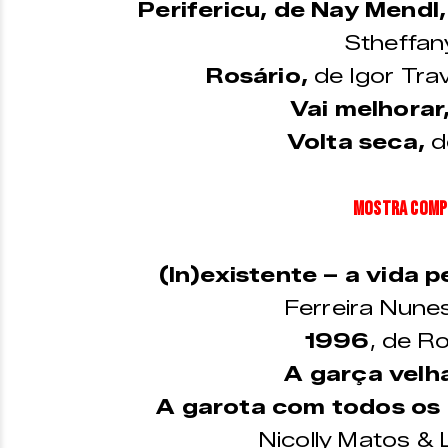
Perifericu, de Nay Mendl,
Stheffan
Rosário,
de Igor Tra
Vai melhorar
Volta seca,
d
MOSTRA COMPE
(In)existente – a vida p
Ferreira Nune
1996
, de R
A garça velh
A garota com todos os
Nicolly Matos & 