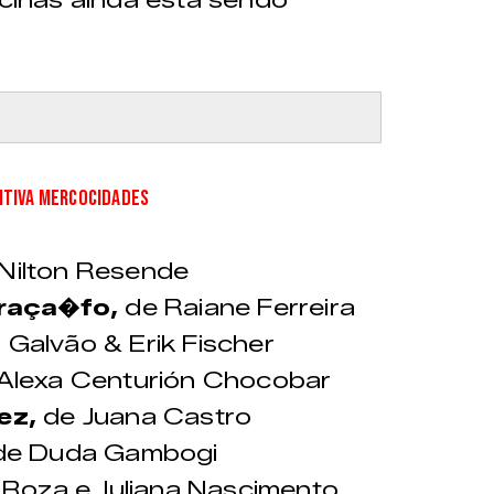
TIVA MERCOCIDADES
Nilton Resende
raça�fo,
de Raiane Ferreira
Galvão & Erik Fischer
Alexa Centurión Chocobar
ez,
de Juana Castro
e Duda Gambogi
 Roza e Juliana Nascimento