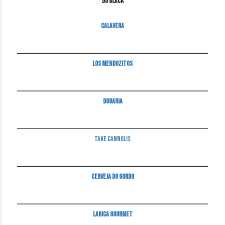
Do Black
Calavera
____________________________________________________________________________
Los Mendozitos
____________________________________________________________________________
Dogaria
____________________________________________________________________________
Take Cannolis
____________________________________________________________________________
Cerveja do Gordo
____________________________________________________________________________
Larica Gourmet