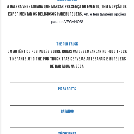
A galera vegetariana que marcar presença no evento, tem a opção de
experimentar os delíciosos Hareburguers.
Ah, e tem também opções
para os VEGANOS!
____________________________________________________________________________
The Pub Truck
Um autêntico Pub Inglês sobre rodas vai desembarcar no Food Truck
Itinerante JF! O The Pub Truck traz cervejas artesanais e burguers
de dar água na boca.
____________________________________________________________________________
Pizza Roots
____________________________________________________________________________
Carango
____________________________________________________________________________
Só Coxinhas