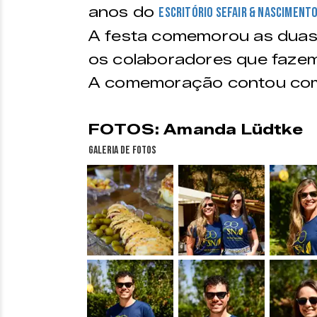
anos do
escritório Sefair & Nasciment
A festa comemorou as duas
os colaboradores que fazem 
A comemoração contou com o
FOTOS: Amanda Lüdtke
Galeria de fotos
&nbsp;
&nbsp;
&nbsp;
&nbsp;
&nbsp;
&nbsp;