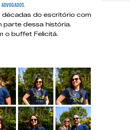
o Advogados.
 décadas do escritório com
parte dessa história.
 buffet Felicitá.
&nbsp;
&nbsp;
&nbsp;
&nbsp;