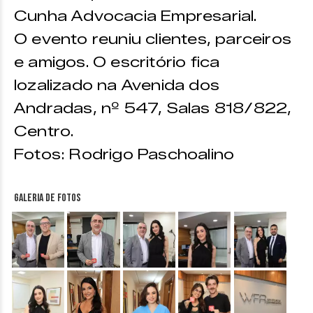
Cunha Advocacia Empresarial.
O evento reuniu clientes, parceiros
e amigos. O escritório fica
lozalizado na Avenida dos
Andradas, nº 547, Salas 818/822,
Centro.
Fotos: Rodrigo Paschoalino
Galeria de fotos
&nbsp;
&nbsp;
&nbsp;
&nbsp;
&nbsp;
&nbsp;
&nbsp;
&nbsp;
&nbsp;
&nbsp;