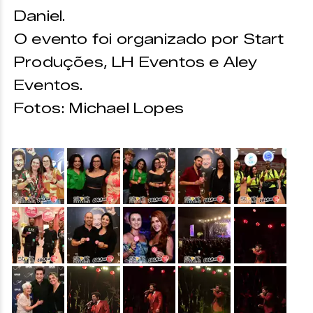
Daniel.
O evento foi organizado por Start
Produções, LH Eventos e Aley
Eventos.
Fotos: Michael Lopes
&nbsp;
&nbsp;
&nbsp;
&nbsp;
&nbsp;
&nbsp;
&nbsp;
&nbsp;
&nbsp;
&nbsp;
&nbsp;
&nbsp;
&nbsp;
&nbsp;
&nbsp;