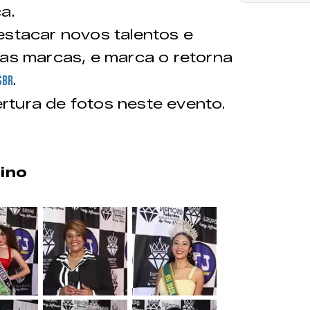
a.
estacar novos talentos e
sas marcas, e marca o retorna
.
sbr
rtura de fotos neste evento.
ino
&nbsp;
&nbsp;