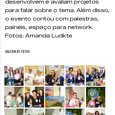
desenvolvem e avaliam projetos
para falar sobre o tema. Além disso,
o evento contou com palestras,
painéis, espaço para network.
Fotos: Amanda Ludkte
Galeria de fotos
&nbsp;
&nbsp;
&nbsp;
&nbsp;
&nbsp;
&nbsp;
&nbsp;
&nbsp;
&nbsp;
&nbsp;
&nbsp;
&nbsp;
&nbsp;
&nbsp;
&nbsp;