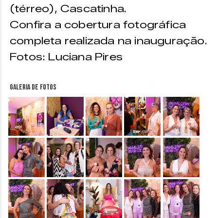
(térreo), Cascatinha.
Confira a cobertura fotográfica
completa realizada na inauguração.
Fotos: Luciana Pires
Galeria de fotos
&nbsp;
&nbsp;
&nbsp;
&nbsp;
&nbsp;
&nbsp;
&nbsp;
&nbsp;
&nbsp;
&nbsp;
&nbsp;
&nbsp;
&nbsp;
&nbsp;
&nbsp;