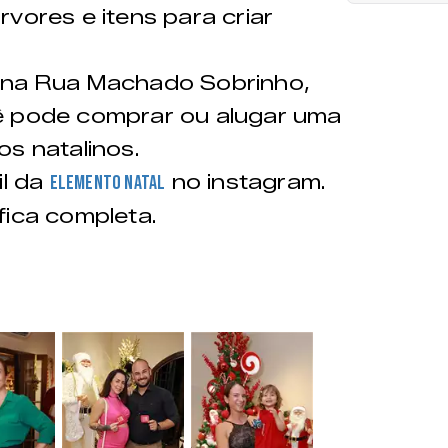
vores e itens para criar
 na Rua Machado Sobrinho,
ê pode comprar ou alugar uma
os natalinos.
il da
no instagram.
Elemento Natal
fica completa.
&nbsp;
&nbsp;