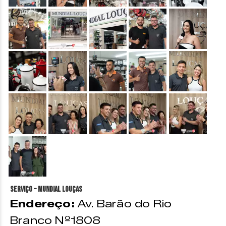
&nbsp;
&nbsp;
&nbsp;
&nbsp;
&nbsp;
&nbsp;
&nbsp;
&nbsp;
&nbsp;
&nbsp;
&nbsp;
&nbsp;
&nbsp;
&nbsp;
&nbsp;
&nbsp;
Serviço – Mundial Louças
Endereço:
Av. Barão do Rio
Branco Nº1808