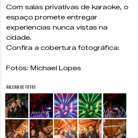
Com salas privativas de karaoke, o
espaço promete entregar
experiencias nunca vistas na
cidade.
Confira a cobertura fotográfica:
Fotos: Michael Lopes
Galeria de fotos
&nbsp;
&nbsp;
&nbsp;
&nbsp;
&nbsp;
&nbsp;
&nbsp;
&nbsp;
&nbsp;
&nbsp;