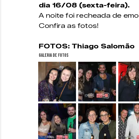
dia 16/08 (sexta-feira).
A noite foi recheada de emo
Confira as fotos!
FOTOS: Thiago Salomão
Galeria de fotos
&nbsp;
&nbsp;
&nbsp;
&nbsp;
&nbsp;
&nbsp;