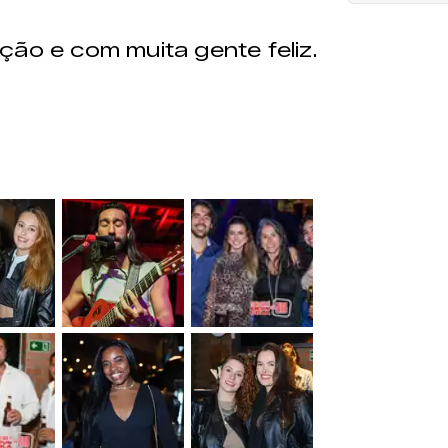
ção e com muita gente feliz.
&nbsp;
&nbsp;
&nbsp;
&nbsp;