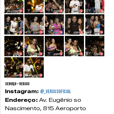
&nbsp;
&nbsp;
&nbsp;
&nbsp;
&nbsp;
&nbsp;
&nbsp;
&nbsp;
&nbsp;
&nbsp;
&nbsp;
&nbsp;
Serviço – Versus
Instagram:
@_versusoficial
Endereço:
Av. Eugênio so
Nascimento, 815 Aeroporto