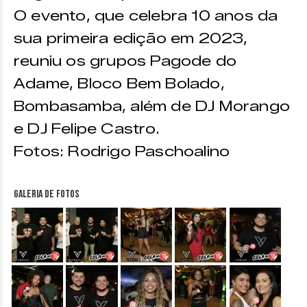
O evento, que celebra 10 anos da
sua primeira edição em 2023,
reuniu os grupos Pagode do
Adame, Bloco Bem Bolado,
Bombasamba, além de DJ Morango
e DJ Felipe Castro.
Fotos: Rodrigo Paschoalino
Galeria de fotos
&nbsp;
&nbsp;
&nbsp;
&nbsp;
&nbsp;
&nbsp;
&nbsp;
&nbsp;
&nbsp;
&nbsp;