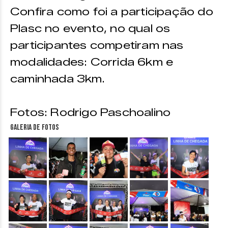
Confira como foi a participação do
Plasc no evento, no qual os
participantes competiram nas
modalidades: Corrida 6km e
caminhada 3km.
Fotos: Rodrigo Paschoalino
Galeria de fotos
&nbsp;
&nbsp;
&nbsp;
&nbsp;
&nbsp;
&nbsp;
&nbsp;
&nbsp;
&nbsp;
&nbsp;