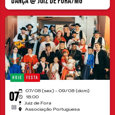
Dança @ Juiz de Fora/MG
HOJE
FESTA
07/08 (sex) - 09/08 (dom)
07
18:00
Juiz de Fora
08
Associação Portuguesa