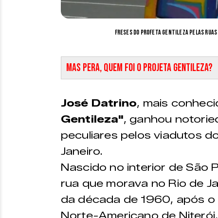
Freses do Profeta Gentileza pelas ruas d
Mas pera, quem foi o Projeta Gentileza?
José Datrino
, mais conhec
Gentileza"
, ganhou notorie
peculiares pelos viadutos d
Janeiro.
Nascido no interior de São P
rua que morava no Rio de Ja
da década de 1960, após o 
Norte-Americano de Niterói,