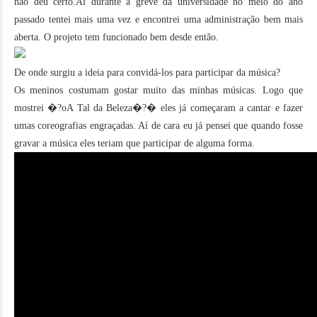
não deu certo.Aí durante a greve da universidade no meio do ano
passado tentei mais uma vez e encontrei uma administração bem mais
aberta. O projeto tem funcionado bem desde então.
De onde surgiu a ideia para convidá-los para participar da música?
Os meninos costumam gostar muito das minhas músicas. Logo que
mostrei �?oA Tal da Beleza�?� eles já começaram a cantar e fazer
umas coreografias engraçadas. Aí de cara eu já pensei que quando fosse
gravar a música eles teriam que participar de alguma forma.