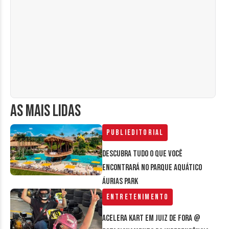
AS MAIS LIDAS
Publieditorial
Descubra tudo o que você
encontrará no parque aquático
Áurias Park
Entretenimento
Acelera Kart em Juiz de Fora @