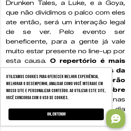
Drunken Tales, a Luke, e a Goya,
que não dividimos o palco com eles
ate então, será um interação legal
de se ver. Pelo evento ser
beneficente, para a gente já vale
muito estar presente no line-up por
esta causa.
O repertório é mais
voltado para as composições da
Utilizamos cookies para oferecer melhor experiência,
banda, e as covers que serão
melhorar o desempenho, analisar como você interage em
tocadas reflete um pouco sobre
nosso site e personalizar conteúdo. Ao utilizar este site,
você concorda com o uso de cookies.
as nossas influências
, nas
composições e no dia a dia
Ok, entendi!
ouvindo em casa mesmo.”