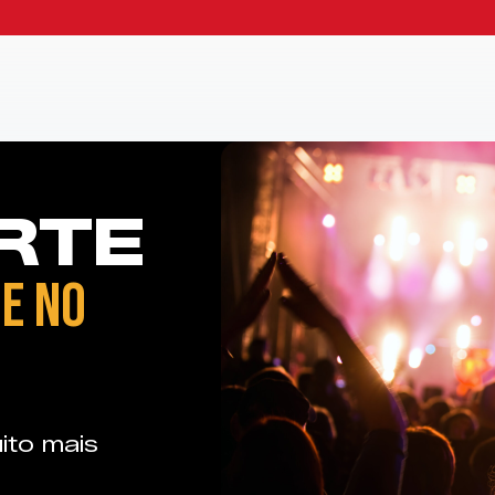
RTE
E NO
ito mais