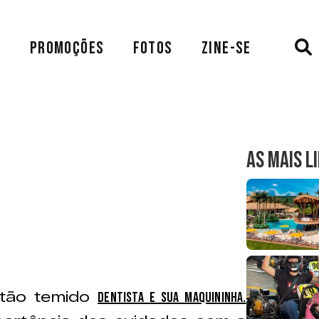
A
PROMOÇÕES
FOTOS
ZINE-SE
AS MAIS L
 tão temido
dentista e sua maquininha.