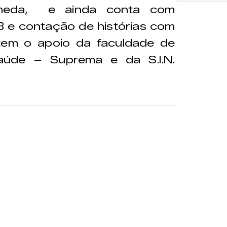
meda, e ainda conta com
 B e contação de histórias com
 tem o apoio da faculdade de
aúde – Suprema e da S.I.N.