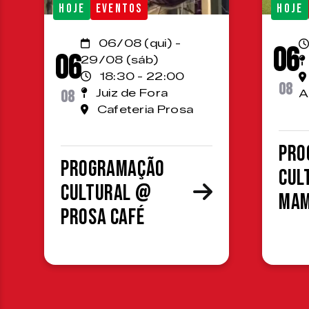
HOJE
EVENTOS
HOJE
06/08 (qui) -
06
06
29/08 (sáb)
18:30 - 22:00
08
08
Juiz de Fora
A
Cafeteria Prosa
Pro
Programação
cul
cultural @
MA
Prosa Café