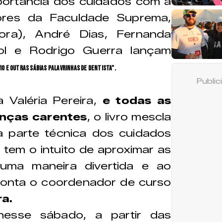
ortância dos cuidados com a
sores da Faculdade Suprema,
dora), André Dias, Fernanda
ol e Rodrigo Guerra lançam
vio e outras sábias palavrinhas de dentista”.
Publi
 Valéria Pereira,
e todas as
ianças carentes
, o livro mescla
 a parte técnica dos cuidados
o tem o intuito de aproximar as
 uma maneira divertida e ao
onta o coordenador de curso
a.
esse sábado, a partir das