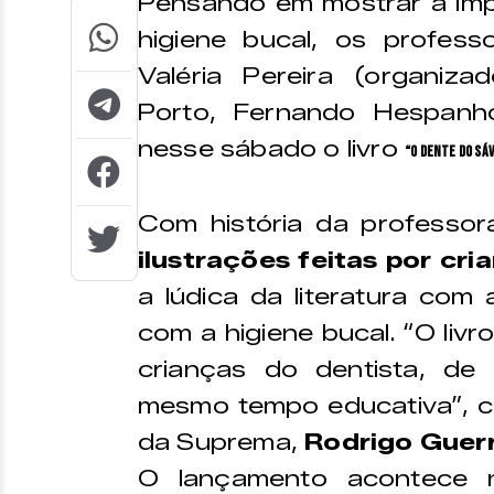
Pensando em mostrar a imp
higiene bucal, os profes
Valéria Pereira (organiza
Porto, Fernando Hespanh
nesse sábado o livro
“O dente do Sá
Com história da professora
ilustrações feitas por cr
a lúdica da literatura com
com a higiene bucal. “O livr
crianças do dentista, de
mesmo tempo educativa”, c
da Suprema,
Rodrigo Guerr
O lançamento acontece n