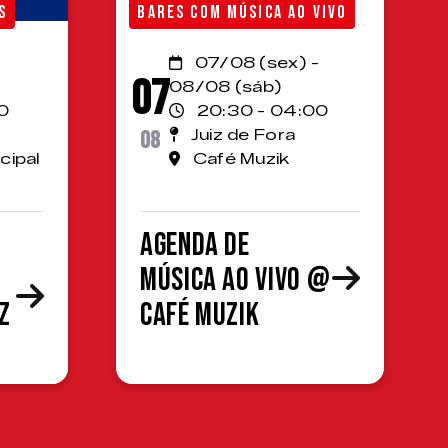
S
BARES COM MÚSICA AO VIVO
07/08 (sex) -
07
08/08 (sáb)
0
20:30 - 04:00
08
Juiz de Fora
cipal
Café Muzik
Agenda de
Música ao Vivo @
z
Café Muzik