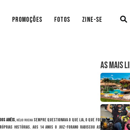
A
PROMOÇÕES
FOTOS
ZINE-SE
AS MAIS L
dos Anéis
,
sempre questionava o que lia, o que foi
Hélio Rocha
óprias histórias. Aos 14 anos o juiz-forano rabiscou as