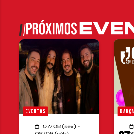
EVE
PRÓXIMOS
EVENTOS
DANÇ
07/08 (sex) -
08/08 (sáb)
3