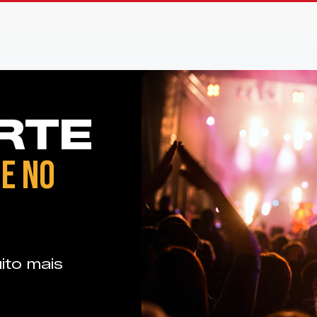
RTE
E NO
ito mais