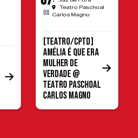
07
Juiz de Fora
Teatro Paschoal
08
Carlos Magno
[TEATRO/CPTD]
Amélia é que era
mulher de
verdade @
Teatro Paschoal
Carlos Magno