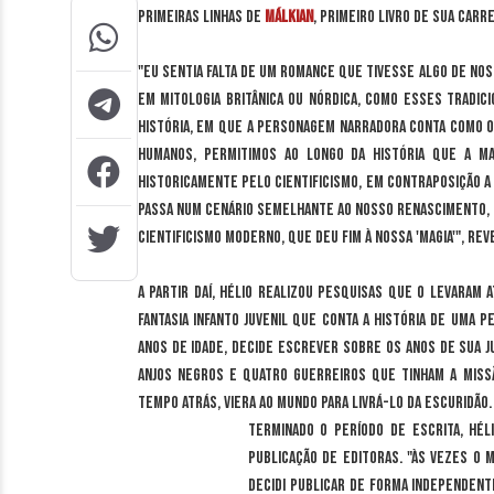
primeiras linhas de
Málkian
, primeiro livro de sua carr
"Eu sentia falta de um romance que tivesse algo de nos
em mitologia britânica ou nórdica, como esses tradicio
história, em que a personagem narradora conta como o
humanos, permitimos ao longo da história que a m
historicamente pelo cientificismo, em contraposição a 
passa num cenário semelhante ao nosso renascimento, q
cientificismo moderno, que deu fim à nossa 'magia'", rev
A partir daí, Hélio realizou pesquisas que o levaram 
fantasia infanto juvenil que conta a história de uma p
anos de idade, decide escrever sobre os anos de sua 
anjos negros e quatro guerreiros que tinham a miss
tempo atrás, viera ao mundo para livrá-lo da escuridão.
Terminado o período de escrita, Hél
publicação de editoras. "Às vezes o 
decidi publicar de forma independent