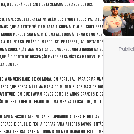
eira, que será publicado esta semana, dez anos depois.
so, da nossa cultura latina, além dos livros todos pautados
nais que a gente vê irem para o cinema. E aí eu criei essa
 mundo perdeu sua magia. É uma alegoria à forma como nós,
agia do nosso próprio mundo se perdesse, ao optarmos
uma concepção mais mística do universo. Minha narrativa se
Publi
ue é o ponto de dissenção entre essa mística medieval e o
ela o autor.
até a Universidade de Coimbra, em Portugal, para criar uma
essoa que porta a última magia do mundo e, aos mais de 500
juventude, em que haviam povos como os anjos brancos e os
ão de proteger o legado de uma menina deusa que, muito
io ainda passou alguns anos lapidando a obra e buscando
mercado é cruel e fecha portas para autores novos. Então
e, para ter bastante autonomia no meu trabalho. Estou me