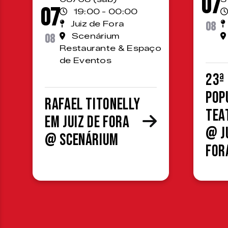
07
07
19:00 - 00:00
Juiz de Fora
08
08
Scenárium
Restaurante & Espaço
de Eventos
23ª
Pop
Rafael Titonelly
Tea
em Juiz de Fora
@ J
@ Scenárium
For