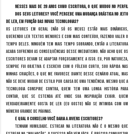
Nesses mais de 28 anos como escritora, o que mudou no perfil
dos seus leitores? Você percebe uma mudança drástica no jeito
de ler, em função das novas tecnologias?
Os leitores em geral (não só os meus) estão mais dinâmicos,
querendo ler textos menores e com mais conteúdo, fazendo valer o
tempo deles. Ninguém tem mais tempo sobrando, então a literatura
acaba sofrendo as consequências desse imediatismo. Não acho que os
escritores devam se adaptar forçosamente a isso. Eu, por natureza,
sempre fui objetiva e escrevo com o fôlego curto, sou rápida nas
minhas criações, o que me favorece diante desse cenário atual, mas
não se deve mudar de estilo por causa de uma tendência. Mesmo que a
tecnologia conspire contra, quem tem uma longa história para
contar, que se estenda até onde sua inspiração exigir. Quem
verdadeiramente gosta de ler (eu gosto) não se intimida com um
número grande de páginas.
E qual o conselho você daria a jovens escritores?
Tenham humildade. Estrear na literatura não é o mesmo que
estrear na “Malhação”, o sucesso não vem fácil. É preciso conquistar