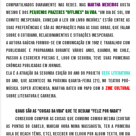
compartilhados diariamente nas redes. Mas
Martha Medeiros
gosta
mesmo é dos
pequenos prazeres "offlines" da vida
. “Um dia de sol, um
convite inesperado, começar a ler um livro incrível” estão entre as
suas preferências e são as inspirações para as suas obras, que falam
sobre o cotidiano, relacionamentos e situações inesperadas.
A autora gaúcha formou-se em Comunicação em 1982 e trabalhou com
publicidade e propaganda durante vários anos, quando, no Chile,
passou a escrever poesias e, logo em seguida, teve suas primeiras
crônicas publicadas em jornais.
Ela é a atração da segunda edição do ano do projeto
Sesc Literatura
do ano, que acontece na próxima quarta-feira (21), no Teatro Pró-
Música. Super atenciosa, Martha bateu um papo com o
Zine Cultural
sobre literatura e carreira.
Quais são as “Coisas da vida” que te deixam “Feliz por nada”?
Conseguir cumprir as coisas que combino comigo mesma (cortar
as pontas do cabelo, marcar hora numa massagista, ter a primeira
aula de beach tênis, etc), receber um elogio por algum texto, um dia