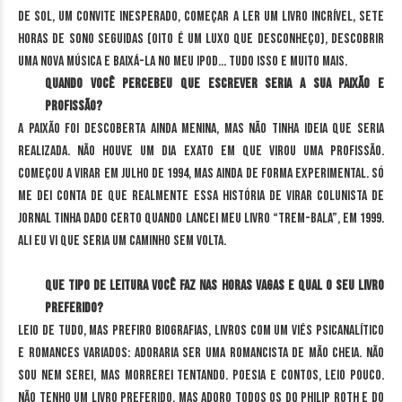
de sol, um convite inesperado, começar a ler um livro incrível, sete
horas de sono seguidas (oito é um luxo que desconheço), descobrir
uma nova música e baixá-la no meu Ipod… tudo isso e muito mais.
Quando você percebeu que escrever seria a sua paixão e
profissão?
A paixão foi descoberta ainda menina, mas não tinha ideia que seria
realizada. Não houve um dia exato em que virou uma profissão.
Começou a virar em julho de 1994, mas ainda de forma experimental. Só
me dei conta de que realmente essa história de virar colunista de
jornal tinha dado certo quando lancei meu livro “Trem-Bala”, em 1999.
Ali eu vi que seria um caminho sem volta.
Que tipo de leitura você faz nas horas vagas e qual o seu livro
preferido?
Leio de tudo, mas prefiro biografias, livros com um viés psicanalítico
e romances variados: adoraria ser uma romancista de mão cheia. Não
sou nem serei, mas morrerei tentando. Poesia e contos, leio pouco.
Não tenho um livro preferido, mas adoro todos os do Philip Roth e do