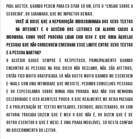
Paul Auster. Quando pedem para eu citar só um, cito o “Ensaio sobre a
cegueira”, do Saramago, que me impactou demais.
Você já disse que a reprodução indiscriminada dos seus textos
na internet e o assédio dos leitores em alguns casos a
incomoda. Como você procura lidar com isso e que diria àquelas
pessoas que não conseguem enxergar esse limite entre seus textos
e a pessoa Martha?
O assédio quase sempre é respeitoso, principalmente quando
encontro as pessoas na rua: disso não reclamo, não. São afetivos,
então fico muito gratificada. Só não gosto muito quando me escrevem
e-mails com uma intimidade que inexiste, pedindo conselhos pessoais
e ou especulando sobre minha vida privada. Mas não sou nenhuma
celebridade e isso acontece pouco. O que realmente me deixa passada
é a proliferação de textos mutilados, editados, adulterados, ou com
autoria trocada (dizem que é meu o que não é, ou dizem que é de
outro escritor o que é meu). É uma praga insolúvel. Só resta confiar
no discernimento do leitor.