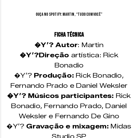
Ouça no Spotify: Martin, “Tudo Com Você”
Ficha Técnica
�Y’? Autor
: Martin
�Y’?Direção
artística: Rick
Bonadio
�Y’?
Produção:
Rick Bonadio,
Fernando Prado e Daniel Weksler
�Y’? Músicos participantes:
Rick
Bonadio, Fernando Prado, Daniel
Weksler e Fernando De Gino
�Y’?
Gravação e mixagem:
Midas
Studio SP